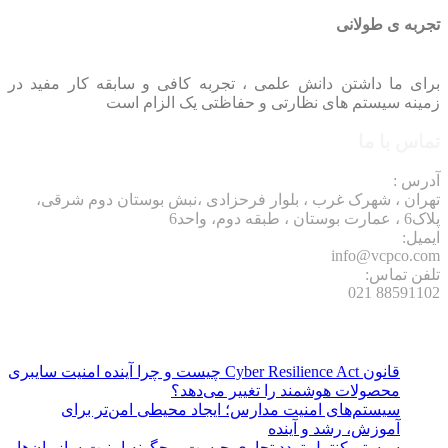
تجربه ی طولانی
برای ما داشتن دانش علمی ، تجربه کافی و سابقه کار مفید در
زمینه سیستم های نظارتی و حفاظتی یک الزام است
تماس با ما
آدرس :
تهران ، شهرک غرب ، بلوار فرحزادی ،نبش بوستان دوم شرقی،
پلاک6 ، عمارت بوستان ، طبقه دوم، واحد6
ایمیل:
info@vcpco.com
تلفن تماس:
88591102 021
نوشته های تازه:
قانون Cyber Resilience Act چیست و چرا آینده امنیت سایبری
محصولات هوشمند را تغییر می‌دهد؟
سیستم‌های امنیت مدارس؛ ایجاد محیطی امن‌تر برای
آموزش، رشد و آینده
سیستم کنترل تردد تجاری چیست و چگونه امنیت سازمان‌ها