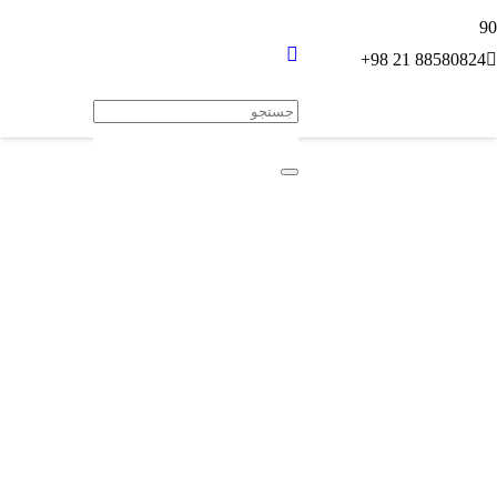
88580824 21 98+
پیشتازان ارتباط مجازی