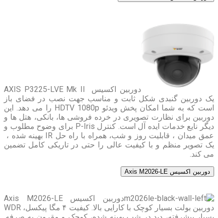
دوربین اکسیس AXIS P3225-LVE Mk II
یک دوربین گنبدی شکل ثابت و مناسب جهت نصب در فضای باز
است که به شما امکان پخش ویدئو HDTV 1080p را می دهد. این
دوربین برای نظارت تصویری در خرده فروشی ها، بانکی، هتل ها و
دیگر نایع خدمات ایده آل است. کنترل P-Iris برای وضوح مطلوب و
عمق میدان ، قابلیت روز و شب، همراه با راه حل IR بهینه شده ،
یک تصویر منظم و با کیفیت عالی را حتی در تاریکی کامل تضمین
می کند.
دوربین اکسیس Axis M2026-LE
دوربین اکسیس Axis M2026-LE
دوربین بولت بسیار کوچک با کارایی بالا. کیفیت ۴ مگا پیکسل، WDR
بسیار پیشرفته، دید در شب بهینه شده، کوچک و مقرون به صرفه.