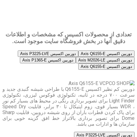
تعدادی از محصولات اکسیس که مشخصات و اطلاعات
دقیق آنها در بخش فروشگاه سایت موجود است.
دوربین اکسیس Axis Q6155-E
دوربین اکسیس Axis P3225-LVE
دوربین اکسیس Axis M2026-LE
دوربین اکسیس Axis P1365-E
دوربین اکسیس Axis Q6155-E
دوربین کم نظیر اکسیس Q6155-E با طراحی شیشه گنبدی جدید و
سرعت ۷۰۰ درجه در ثانبه، تکنولوژی فوکوس لیزری، تکنولوژی
Light Finder برای تصویر برداری رنگی در محیط های بسیار کم نور
، WDR بسیار قوی، زوم اپتیکال تا ۳۰ برابر، قابلیت Speed Dry
برای پاک کردن قطرات باران از روی شیشه دروبین، قابلیت Sharp
Dome برای تصویر برداری بالاتراز خط افق گزینه خوبی برای
سازمان ها و ادارات می باشد.
دوربین اکسیس Axis P3225-LVE