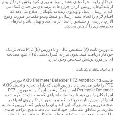
ای هشدار برنامه ریزی کنید. پخش خودکار پیام
 کردن چراغ ها به ترساندن مزاحمان کمک می
 ویدیوی زنده به نگهبانان اطلاع می دهد که
 دهند. ارسال و ضبط ویدیو فقط در صورت وقوع
 را آسان‌تر می‌کند و پهنای باند و نیازهای
 می‌دهد.
با دوربین ثابت (A) تشخیص عالی و با دوربین PTZ (B) نمای نزدیک
خودکار دریافت کنید. بدون نیاز به کنترل دستی PTZ. هیچ مصالحه
خیص وجود ندارد.
ید
قابلیت AXIS Perimeter Defender PTZ Autotracking دوربین
PTZ را قادر می سازد با دوربین ثابتی که دارای تجزیه و تحلیل AXIS
Perimeter Defender است همگام شود. این کار به دوربین PTZ
 تا مختصات اشیاءی که سبب ایجاد آلارم شده
ت دریافت کند و به طور خودکار روی اشیاء در
گنمایی کند و ان را ردیابی کند. دوربین ثابت به
سایی خود ادامه می دهد تا هیچ مزاحم جدیدی
را از دست ندهد. دوربین PTZ به طور خودکار سطح زوم را تنظیم