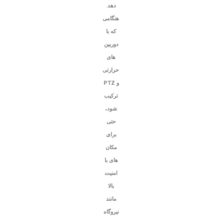
دهد.
هنگامی
که با
دوربین
های
حرارتی
و PTZ
ترکیب
شود،
حتی
برای
مکان
های با
امنیت
بالا
مانند
نیروگاه