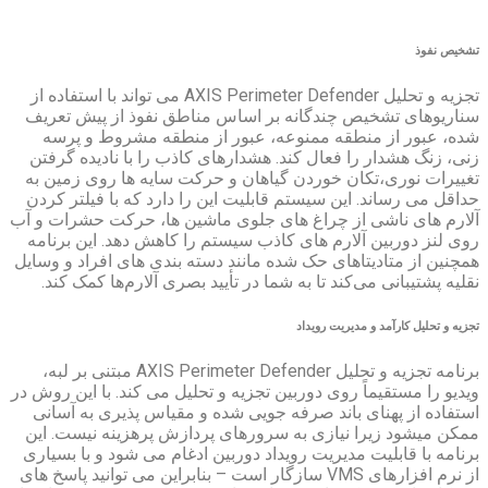
تجزیه و تحلیل AXIS Perimeter Defender می تواند با استفاده از
دگانه بر اساس مناطق نفوذ از پیش تعریف
 ممنوعه، عبور از منطقه مشروط و پرسه
ال کند. هشدارهای کاذب را با نادیده گرفتن
وردن گیاهان و حرکت سایه ها روی زمین به
سیستم قابلیت این را دارد که با فیلتر کردن
چراغ های جلوی ماشین ها، حرکت حشرات و آب
م های کاذب سیستم را کاهش دهد. این برنامه
ی حک شده مانند دسته بندی های افراد و وسایل
 تا به شما در تأیید بصری آلارم‌ها کمک کند.
 رویداد
برنامه تجزیه و تحلیل AXIS Perimeter Defender مبتنی بر لبه،
ی دوربین تجزیه و تحلیل می کند. با این روش در
ند صرفه جویی شده و مقیاس پذیری به آسانی
زی به سرورهای پردازش پرهزینه نیست. این
ریت رویداد دوربین ادغام می شود و با بسیاری
از نرم افزارهای VMS سازگار است – بنابراین می توانید پاسخ های