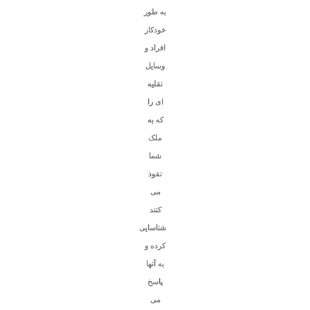
به طور
خودکار
افراد و
وسایل
نقلیه
ای را
که به
ملک
شما
نفوذ
می
کنند
شناسایی
کرده و
به آنها
پاسخ
می