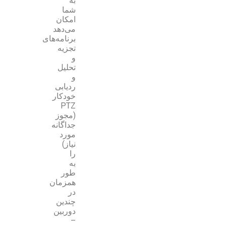
به
شما
امکان
می‌دهد
برنامه‌های
تجزیه
و
تحلیل
و
ردیابی
خودکار
PTZ
(مجوز
جداگانه
مورد
نیاز)
را
به
طور
همزمان
در
چندین
دوربین
–