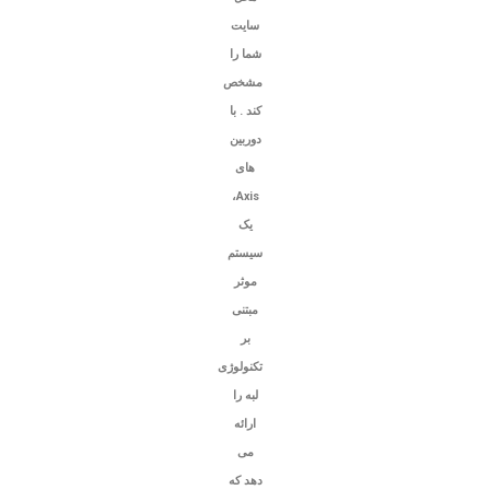
سایت
شما را
مشخص
کند . با
دوربین
های
Axis،
یک
سیستم
موثر
مبتنی
بر
تکنولوژی
لبه را
ارائه
می
دهد که