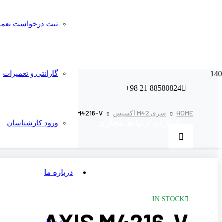
ثبت درخواست تعمیر
گارانتی و تعمیرات
88580824 21 98+
HOME
سری M42 اکسیس
AXIS M4216-V
پیشتازان ارتباط مجازی
ورود کارشناسان
درباره ما
IN STOCK
پروژه ها