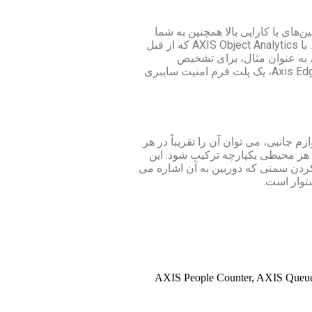
بین‌های با کارایی بالا همچنین به شما
امکان می‌دهند متادیتاهای ارزشمند را برای رویدادهای بلادرنگ، جستجوی forensic و اهداف آماری، روی لبه، جمع‌آوری و تجزیه و تحلیل کنید. با AXIS Object Analytics که از قبل
 به عنوان مثال، برای تشخیص
loitering، ردیابی کنید. این سری همچنین از اتصال صوتی یا I/O با استفاده از سری AXIS T61 پشتیبانی می کند. علاوه بر این، شامل Axis Edge Vault، یک پلت فرم امنیت سایبری
 جانبی، می توان آن را تقریباً در هر
ا هر محیطی یکپارچه ترکیب شود. این
نهان کردن سمتی که دوربین به آن اشاره می
توار است.
AXIS People Counter, AXIS Queue 