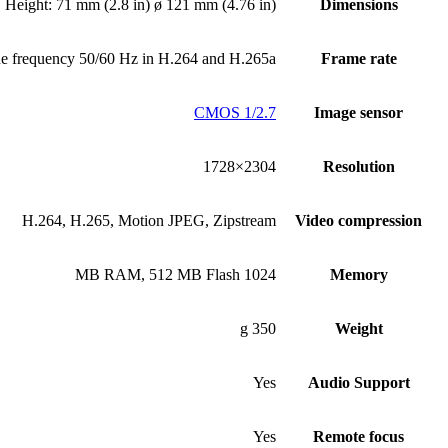
Height: 71 mm (2.8 in) ø 121 mm (4.76 in)
Dimensions
ine frequency 50/60 Hz in H.264 and H.265a
Frame rate
CMOS 1/2.7
Image sensor
2304×1728
Resolution
H.264, H.265, Motion JPEG, Zipstream
Video compression
1024 MB RAM, 512 MB Flash
Memory
350 g
Weight
Yes
Audio Support
Yes
Remote focus