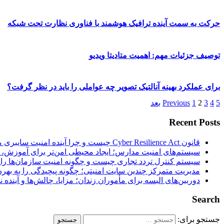
حرکت به سمت آینده ترافیک هوشمند با فناوری نظارت تحت شبکه
توصیف جزئیات مهم: اهمیت متادیتا ویدیو
برای عملکرد بهینه آنالتیک تصویر چه عواملی را باید در نظر گرفت؟
5
4
3
2
1
Previous
بعد
Recent Posts
قانون Cyber Resilience Act چیست و چرا آینده امنیت سایبری محصولات هوشمند را تغییر می‌دهد؟
سیستم‌های امنیت مدارس؛ ایجاد محیطی امن‌تر برای آموزش، ر
سیستم کنترل تردد تجاری چیست و چگونه امنیت سازمان‌ها را 
مدیریت متمرکز چندین سایت امنیتی؛ چگونه پیچیدگی را به بهره‌
دوربین‌های البسه برای مأموران زندان؛ مزایا، چالش‌ها و آینده
Search
جستجو برای: