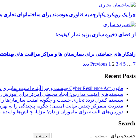
چرا یک رویکرد یکپارچه به فناوری هوشمند برای ساختمانهای تجاری 
از فضای ذخیره سازی بزنید نه از کیفیت!
راهکار های حفاظتی برای بیمارستان ها و مراکز مراقبت های بهداشت
7
…
5
4
3
2
1
Previous
بعد
Recent Posts
قانون Cyber Resilience Act چیست و چرا آینده امنیت سایبری محصولات هوشمند را تغییر می‌دهد؟
سیستم‌های امنیت مدارس؛ ایجاد محیطی امن‌تر برای آموزش، ر
سیستم کنترل تردد تجاری چیست و چگونه امنیت سازمان‌ها را 
مدیریت متمرکز چندین سایت امنیتی؛ چگونه پیچیدگی را به بهره‌
دوربین‌های البسه برای مأموران زندان؛ مزایا، چالش‌ها و آینده
Search
جستجو برای: