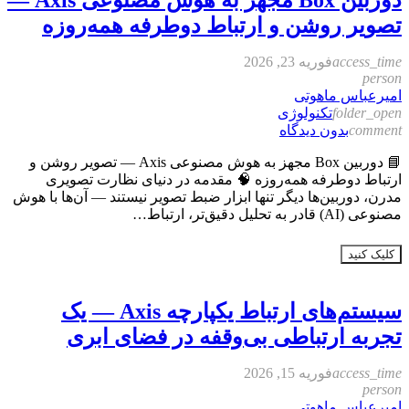
تصویر روشن و ارتباط دوطرفه همه‌روزه
access_time
فوریه 23, 2026
person
امیرعباس ماهوتی
folder_open
تکنولوژی
comment
بدون دیدگاه
📘 دوربین Box مجهز به هوش مصنوعی Axis — تصویر روشن و
ارتباط دوطرفه همه‌روزه 🧠 مقدمه در دنیای نظارت تصویری
مدرن، دوربین‌ها دیگر تنها ابزار ضبط تصویر نیستند — آن‌ها با هوش
مصنوعی (AI) قادر به تحلیل دقیق‌تر، ارتباط…
کلیک کنید
سیستم‌های ارتباط یکپارچه Axis — یک
تجربه ارتباطی بی‌وقفه در فضای ابری
access_time
فوریه 15, 2026
person
امیرعباس ماهوتی