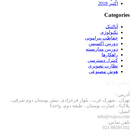
اکتبر 2018
Categories
آنالتیک
تکنولوژی
حفاظت پیرامونی
دوربین اکسیس
دوربین مداربسته
راهکارها
کنترل دسترسی
نظارت تصویری
هوش مصنوعی
تماس با ما
آدرس :
تهران ، شهرک غرب ، بلوار فرحزادی ،نبش بوستان دوم شرقی،
پلاک6 ، عمارت بوستان ، طبقه دوم، واحد6
ایمیل:
info@vcpco.com
تلفن تماس:
88591102 021