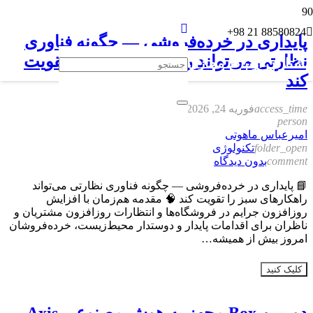
88580824 21 98+
پایداری در خرده‌فروشی — چگونه فناوری
نظارتی می‌تواند راهکارهای سبز را تقویت
پیشتازان ارتباط مجازی
کند
access_time
فوریه 24, 2026
person
امیرعباس ماهوتی
folder_open
تکنولوژی
comment
بدون دیدگاه
📘 پایداری در خرده‌فروشی — چگونه فناوری نظارتی می‌تواند
راهکارهای سبز را تقویت کند 🧠 مقدمه هم‌زمان با افزایش
روزافزون جرایم در فروشگاه‌ها و انتظارات روزافزون مشتریان و
ناظران برای اقدامات پایدار و دوستدار محیط‌زیست، خرده‌فروشان
امروز بیش از همیشه…
کلیک کنید
دوربین Box مجهز به هوش مصنوعی Axis —