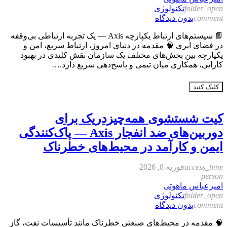
folder_open
تکنولوژی
comment
بدون دیدگاه
📘 سیستم‌های ارتباط یکپارچه Axis — یک تجربه ارتباطی بی‌وقفه
در فضای ابری 🧠 مقدمه در دنیای امروز، ارتباط سریع، امن و
یکپارچه بین بخش‌های مختلف یک سازمان نقش کلیدی در بهبود
کارایی، همکاری میان تیمی و پاسخ‌دهی سریع دارد.…
کلیک کنید
کیت شستشوی همه‌چیز‌در‌یک برای
دوربین‌های ضد انفجار Axis — پاک‌کنندگی
ایمن و کارآمد در محیط‌های خطرناک
access_time
فوریه 8, 2026
person
امیرعباس ماهوتی
folder_open
تکنولوژی
comment
بدون دیدگاه
🧠 مقدمه در محیط‌های صنعتی خطرناک مانند تأسیسات نفت، گاز