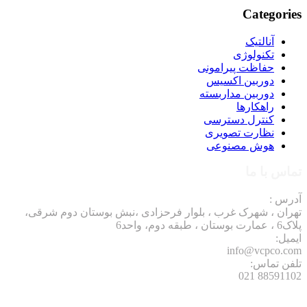
Categories
آنالتیک
تکنولوژی
حفاظت پیرامونی
دوربین اکسیس
دوربین مداربسته
راهکارها
کنترل دسترسی
نظارت تصویری
هوش مصنوعی
تماس با ما
آدرس :
تهران ، شهرک غرب ، بلوار فرحزادی ،نبش بوستان دوم شرقی،
پلاک6 ، عمارت بوستان ، طبقه دوم، واحد6
ایمیل:
info@vcpco.com
تلفن تماس:
88591102 021
نوشته های تازه: