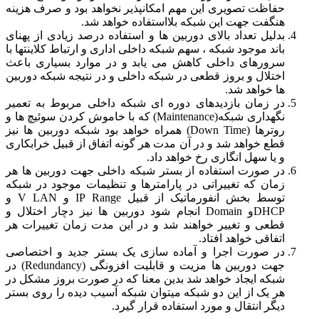
حفاظت تصویری این مهم امکانپذیر نخواهد بود و صرف هزینه
هنگفت جهت این شبکه بلااستفاده خواهد شد.
بدلیل تعداد بالای دوربین ها و استفاده درصد زیادی از پهنای
باند موجود شبکه ، سهم شبکه داخلی اداری و ارتباط کلاینتها با
سرورهای داخلی کاهش می یابد و در موارد بسیاری باعث
اختلال و بروز قطعی در شبکه داخلی و در نتیجه شبکه دوربین
ها خواهد شد.
در زمان بازدیدهای دوره ای شبکه داخلی مربوط به تعمیر
نگهداری شبکه(Maintenance) که با خاموش کردن سوئیچ ها و
روترها (Down Time) همراه خواهد بود شبکه دوربین ها نیز
قطع خواهد شد و در آن مدت هر گونه اتفاق از قبیل خرابکاری
و یا سهل انگاری رخ خواهد داد.
در صورت استفاده از بستر شبکه داخلی جهت دوربین ها هر
زمان که تغییراتی در پارامترها و تنظیمات موجود در شبکه
توسط بخش انفورماتیک از قبیل IP Range و V LAN و
DHCPو Domain انجام شود دوربین ها نیز دچار اختلال و
قطعی و تغییر خواهند شد و در این مدت زمان تغییرات هر
اتفاقی خواهد افتاد.
در صورت اجرا و آماده سازی یک بستر جدید و اختصاصی
جهت دوربین ها مزیت و قابلیت افزونگی (Redundancy) در
شبکه ایجاد خواهد شد بدین معنا که در صورت بروز مشکل در
هر یک از این دو شبکه میتوان شبکه آسیب دیده را روی بستر
دیگر انتقال و مورد استفاده قرار گیرد.