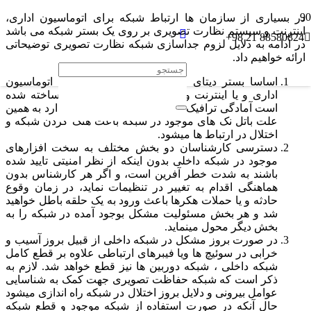
در بسیاری از سازمان ها ارتباط شبکه برای اتوماسیون اداری،
اینترنت و سیستم نظارت تصویری بر روی یک بستر شبکه می باشد
88580824 21 98+
در ادامه به دلایل لزوم جداسازی شبکه نظارت تصویری توضیحاتی
ارائه خواهیم داد.
پیشتازان ارتباط مجازی
اساسا بستر دیتای شرکت ها که معمولا جهت اتوماسیون
اداری و یا اینترنت و موارد مشابه پیش بینی و ساخته شده
است آمادگی ترافیک بالا با Packet های بزرگ را ندارد به همین
علت باتل نک های موجود در شبکه باعث هنگ کردن شبکه و
اختلال در ارتباط ها میشود.
دسترسی کارشناسان دو بخش مختلف به سخت افزارهای
موجود در شبکه داخلی بدون اینکه از نظر امنیتی تایید شده
باشند به شدت خطر آفرین است، و اگر هر کارشناس بدون
هماهنگی اقدام به تغییر در تنظیمات نماید، در زمان وقوع
حادثه و یا حملات هکرها باعث ورود به یک حلقه باطل خواهید
شد و هر بخش مسئولیت مشکل بوجود آمده در شبکه را به
بخش دیگر محول مینماید.
در صورت بروز مشکل در شبکه داخلی از قبیل بروز آسیب و
خرابی در سوئیچ ها ویا فیبرهای ارتباطی علاوه بر قطع کامل
شبکه داخلی ، شبکه دوربین ها نیز قطع خواهد شد. لازم به
ذکر است که شبکه حفاظت تصویری جهت کمک به شناسایی
عوامل بیرونی و دلایل بروز اختلال در شبکه راه اندازی میشود
حال آنکه در صورت استفاده از شبکه موجود و قطع شبکه