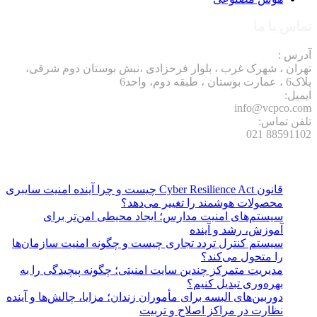
تماس با ما
آدرس :
تهران ، شهرک غرب ، بلوار فرحزادی ،نبش بوستان دوم شرقی،
پلاک6 ، عمارت بوستان ، طبقه دوم، واحد6
ایمیل:
info@vcpco.com
تلفن تماس:
88591102 021
نوشته های تازه:
قانون Cyber Resilience Act چیست و چرا آینده امنیت سایبری
محصولات هوشمند را تغییر می‌دهد؟
سیستم‌های امنیت مدارس؛ ایجاد محیطی امن‌تر برای
آموزش، رشد و آینده
سیستم کنترل تردد تجاری چیست و چگونه امنیت سازمان‌ها
را متحول می‌کند؟
مدیریت متمرکز چندین سایت امنیتی؛ چگونه پیچیدگی را به
بهره‌وری تبدیل کنیم؟
دوربین‌های البسه برای مأموران زندان؛ مزایا، چالش‌ها و آینده
نظارت در مراکز اصلاح و تربیت