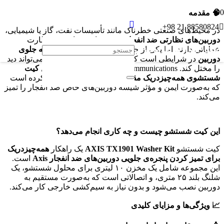
🧠
مقدمه
88580824 21 98+
در محیط‌های صنعتی خطرناک مانند تأسیسات نفت، گاز یا شیمیایی،
دوربین‌های نظارتی ضد انفجار
نقش حیاتی در ایمنی و نظارت
پیشتازان ارتباط مجازی
عملیاتی دارند. اما یکی از چالش‌ها، تمیز نگه‌داشتن
شیشه جلوی
دوربین
در شرایطی است که گردوغبار، چربی و آلودگی می‌تواند دید
را مختل کند. Axis Communications برای حل این مشکل
کیت
شستشوی همه‌چیز‌در‌یک مقاوم در برابر انفجار
طراحی کرده است
که به‌صورت ایمن و مؤثر شیشه دوربین‌های خاص ضد انفجار را تمیز
می‌کند.
این کیت شستشو چی
ست و چه کاری انجام می‌دهد؟
کیت شستشو
AXIS TX1901 Washer Kit
یک راهکار
همه‌چیز‌در‌یک
برای تمیز کردن پنجره‌ی جلویی دوربین‌های ضد انفجار
Axis
است.
این مجموعه شامل یک مخزن ۱۰ لیتری برای محلول شستشو، یک
شلنگ بلند ۲۵ متری، و اتصالاتی است که به‌صورت مستقیم به
دوربین نصب می‌شود و بدون نیاز به سیم‌کشی خارجی کار می‌کند.
📈
ویژگی‌ها و مزایای کلیدی