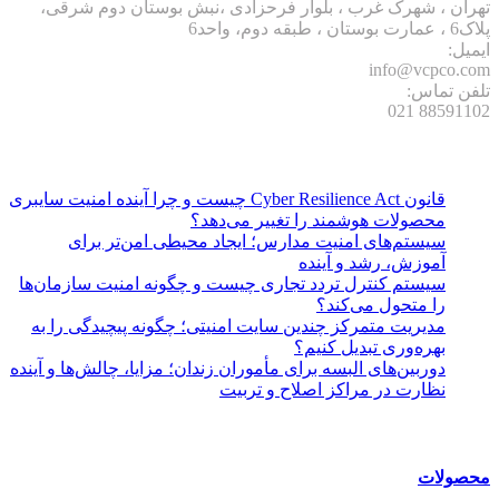
تهران ، شهرک غرب ، بلوار فرحزادی ،نبش بوستان دوم شرقی،
پلاک6 ، عمارت بوستان ، طبقه دوم، واحد6
ایمیل:
info@vcpco.com
تلفن تماس:
88591102 021
نوشته های تازه:
قانون Cyber Resilience Act چیست و چرا آینده امنیت سایبری
محصولات هوشمند را تغییر می‌دهد؟
سیستم‌های امنیت مدارس؛ ایجاد محیطی امن‌تر برای
آموزش، رشد و آینده
سیستم کنترل تردد تجاری چیست و چگونه امنیت سازمان‌ها
را متحول می‌کند؟
مدیریت متمرکز چندین سایت امنیتی؛ چگونه پیچیدگی را به
بهره‌وری تبدیل کنیم؟
دوربین‌های البسه برای مأموران زندان؛ مزایا، چالش‌ها و آینده
نظارت در مراکز اصلاح و تربیت
دسترسی سریع:
محصولات