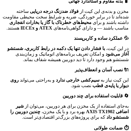
🧴
بدنه مقاوم و استاندارد جهانی
مخزن و بدنه‌ی این کیت از
فولاد ضدزنگ درجه دریایی
ساخته
شده‌اند تا در برابر خوردگی، ضربه و شرایط سخت محیطی مقاومت
داشته باشند و برای
محیط‌های خطرناک با گاز یا بخارات انفجاری
مناسب باشند — و دارای گواهی‌نامه‌های
ATEX
و
IECEx
هستند.
💦
عملکرد ساده و کاربرپسند
در این کیت،
با فشار دادن تنها یک دکمه در رابط کاربری، شستشو
آغاز می‌شود
و امکان تعریف برنامه‌های اتوماتیک و زمان‌بندی
شستشو هم وجود دارد تا دید دوربین همیشه شفاف بماند.
🔌
نصب آسان و انعطاف‌پذیر
این کیت نیاز به
سیم‌کشی خارجی ندارد
و به‌راحتی می‌تواند
روی
دیوار یا پایه‌ی قطب
نصب شود.
🔄
قابلیت استفاده برای چند دوربین
به‌جای استفاده از یک مخزن برای هر دوربین، می‌توان از
شیر
اضافی
AXIS TX1902
بهره برد و با یک مخزن،
چندین دوربین را
شستشو داد
که برای پروژه‌های بزرگ‌تر اقتصادی‌تر است.
⏱
️
ضمانت طولانی