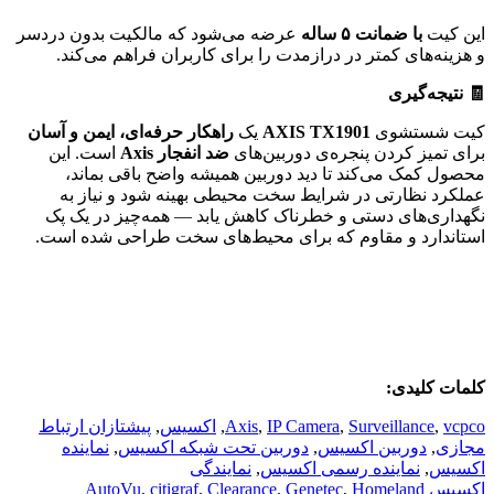
این کیت
با ضمانت
۵
ساله
عرضه می‌شود که مالکیت بدون دردسر
و هزینه‌های کمتر در درازمدت را برای کاربران فراهم می‌کند.
🧾
نتیجه‌گیری
کیت شستشوی
AXIS TX1901
یک
راهکار حرفه‌ای، ایمن و آسان
برای تمیز کردن پنجره‌ی دوربین‌های
ضد انفجار
Axis
است. این
محصول کمک می‌کند تا دید دوربین همیشه واضح باقی بماند،
عملکرد نظارتی در شرایط سخت محیطی بهینه شود و نیاز به
نگهداری‌های دستی و خطرناک کاهش یابد — همه‌چیز در یک پک
استاندارد و مقاوم که برای محیط‌های سخت طراحی شده است.
کلمات کلیدی:
vcpco
,
Surveillance
,
IP Camera
,
Axis
,
اکسیس
,
پیشتازان ارتباط
مجازی
,
دوربین اکسیس
,
دوربین تحت شبکه اکسیس
,
نماینده
اکسیس
,
نماینده رسمی اکسیس
,
نمایندگی
اکسیس
Homeland
,
Genetec
,
Clearance
,
citigraf
,
AutoVu