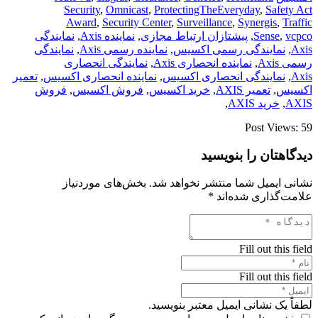
Security
,
Omnicast
,
ProtectingTheEveryday
,
Safety Act
Award
,
Security Center
,
Surveillance
,
Synergis
,
Traffic
vcpco
,
Sense
,
پیشتازان ارتباط مجازی
,
نماینده Axis
,
نمایندگی
Axis
,
نمایندگی رسمی اکسیس
,
نماینده رسمی Axis
,
نمایندگی
رسمی Axis
,
نماینده انحصاری Axis
,
نمایندگی انحصاری
Axis
,
نمایندگی انحصاری اکسیس
,
نماینده انحصاری اکسیس
,
تعمیر
اکسیس
,
تعمیر AXIS
,
خرید اکسیس
,
فروش اکسیس
,
فروش
AXIS
,
خرید AXIS
,
Post Views:
59
دیدگاهتان را بنویسید
نشانی ایمیل شما منتشر نخواهد شد.
بخش‌های موردنیاز
علامت‌گذاری شده‌اند
*
Fill out this field
Fill out this field
لطفاً یک نشانی ایمیل معتبر بنویسید.